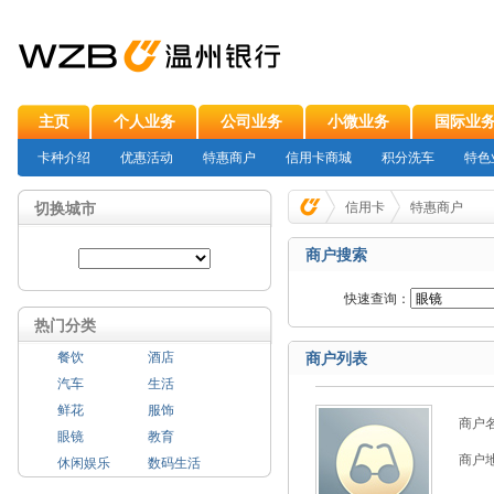
主页
个人业务
公司业务
小微业务
国际业
卡种介绍
优惠活动
特惠商户
信用卡商城
积分洗车
特色
切换城市
信用卡
特惠商户
商户搜索
快速查询：
热门分类
餐饮
酒店
商户列表
汽车
生活
鲜花
服饰
商户
眼镜
教育
商户
休闲娱乐
数码生活