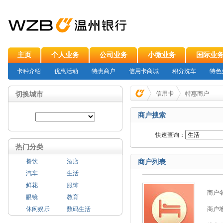
主页
个人业务
公司业务
小微业务
国际业
卡种介绍
优惠活动
特惠商户
信用卡商城
积分洗车
特色
切换城市
信用卡
特惠商户
商户搜索
快速查询：
热门分类
餐饮
酒店
商户列表
汽车
生活
鲜花
服饰
商户
眼镜
教育
休闲娱乐
数码生活
商户