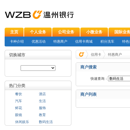
主页
个人业务
公司业务
小微业务
国际业
卡种介绍
优惠活动
特惠商户
信用卡商城
积分洗车
特色
切换城市
信用卡
特惠商户
商户搜索
快速查询：
热门分类
餐饮
酒店
商户列表
汽车
生活
鲜花
服饰
眼镜
教育
休闲娱乐
数码生活