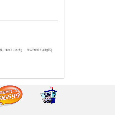
96699
962699(
)
线
（本省）、
上海地区
、