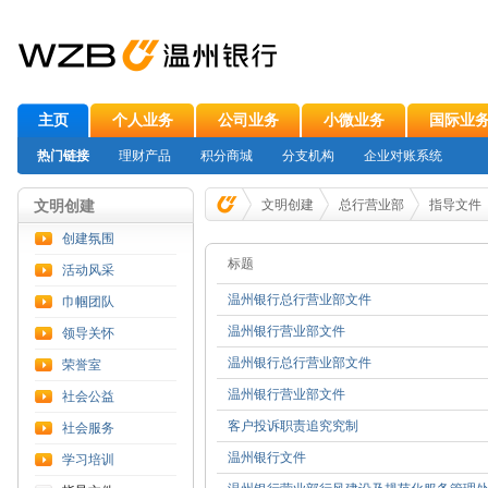
主页
个人业务
公司业务
小微业务
国际业
热门链接
理财产品
积分商城
分支机构
企业对账系统
文明创建
文明创建
总行营业部
指导文件
创建氛围
标题
活动风采
温州银行总行营业部文件
巾帼团队
温州银行营业部文件
领导关怀
温州银行总行营业部文件
荣誉室
温州银行营业部文件
社会公益
客户投诉职责追究究制
社会服务
温州银行文件
学习培训