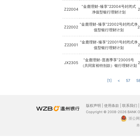
“金鹿理财-臻享”22004号封闭式
Z22004
净值型银行理财计划
“金鹿理财-臻享”22002号封闭式净
Z22002
2
值型银行理财计划
“金鹿理财-臻享”22001号封闭式净
Z22001
2
值型银行理财计划
“金鹿理财-普惠季享”23005号
JX2305
2
（共同富裕特别款）银行理财计划
[1]
<
57
5
版权声明
|
使用条款
|
联系我们
Copyright © 2008-2026 BANK 
浙公网安
本