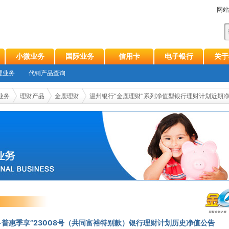
网站
小微业务
国际业务
信用卡
电子银行
关于
理业务
代销产品查询
业务
理财产品
金鹿理财
温州银行“金鹿理财”系列净值型银行理财计划近期
-普惠季享”23008号（共同富裕特别款）银行理财计划历史净值公告