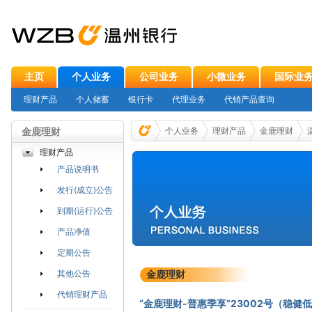
主页
个人业务
公司业务
小微业务
国际业
理财产品
个人储蓄
银行卡
代理业务
代销产品查询
金鹿理财
个人业务
理财产品
金鹿理财
理财产品
产品说明书
发行(成立)公告
到期(运行)公告
产品净值
定期公告
其他公告
金鹿理财
代销理财产品
“金鹿理财-普惠季享”23002号（稳