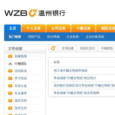
主页
个人业务
公司业务
小微业务
国际业
热门链接
理财产品
积分商城
分支机构
企业对账系统
文明创建
文明创建
高新区支行
巾帼团队
创建氛围
标题
巾帼团队
浙江省巾帼文明岗申报表
活动风采
争创省级“巾帼文明岗”岗位简介
学习培训
温州银行高新区支行争创省级“巾帼文明岗”
社会公益
争创省级“巾帼文明岗”岗员亮相牌
社会服务
领导关怀
指导文件