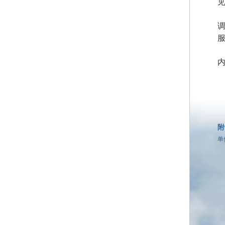
内
附
单