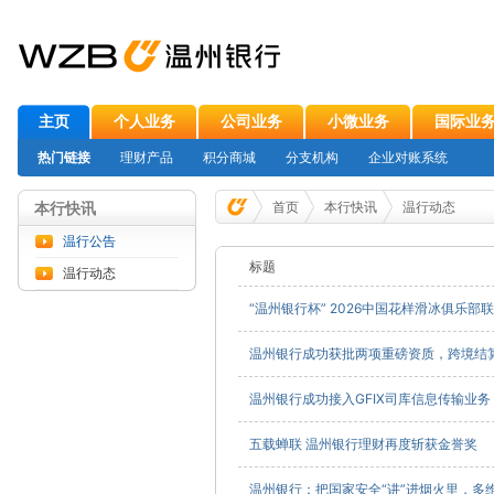
主页
个人业务
公司业务
小微业务
国际业
热门链接
理财产品
积分商城
分支机构
企业对账系统
本行快讯
首页
本行快讯
温行动态
温行公告
标题
温行动态
“温州银行杯” 2026中国花样滑冰俱乐
温州银行成功获批两项重磅资质，跨境结
温州银行成功接入GFIX司库信息传输业
五载蝉联 温州银行理财再度斩获金誉奖
温州银行：把国家安全“讲”进烟火里，多维