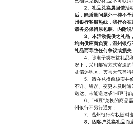
已确认兑换的礼品不可取消
2
、礼品兑换属回馈活
后，除质量问题外一律不予
州银行客服热线，我行会在
请务必保留原包装、内附说
3
、本活动提供之礼品
均由供应商负责，温州银行
礼品而导致任何争议或损失
4
、除电子类权益礼品
况下，采用邮寄方式寄送的
及偏远地区、灾害天气等特
5
、请在兑换前核实并
不详、错误、变更未及时通
送达、未能送达或
“
Hi
豆”
扣
6
、
“
Hi
豆”
兑换的商品
州银行不另行通知；
7
、温州银行有权随时
8
、因客户兑换礼品而