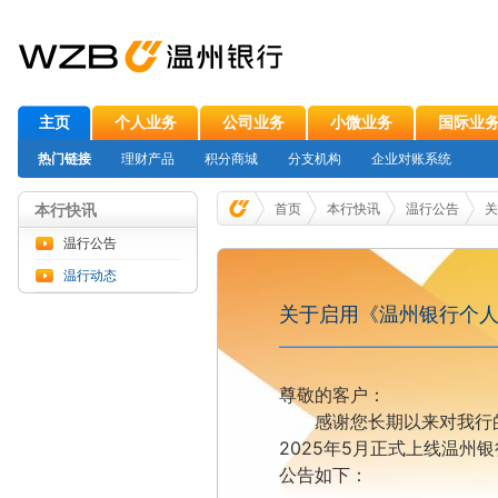
主页
个人业务
公司业务
小微业务
国际业
热门链接
理财产品
积分商城
分支机构
企业对账系统
本行快讯
首页
本行快讯
温行公告
关
温行公告
温行动态
关于启用《温州银行个人客
尊敬的客户：
感谢您长期以来对我行
2025
年
5
月
正式上线温州银
公告如下：