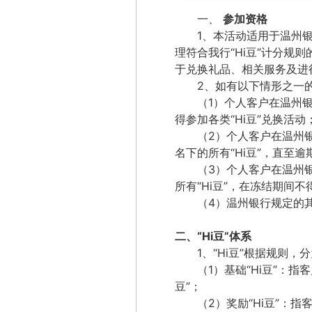
一、
参加资格
1
、本活动适用于温州
理符合我行
“
Hi
豆”
计分规则
于兑换礼品、相关服务及进
2
、如有以下情形之一
（
1
）个人客户在温州
得参加各类
“
Hi
豆”
兑换活动
（
2
）个人客户在温州
名下的所有
“
Hi
豆”
，直至逾
（
3
）个人客户在温州
所有
“
Hi
豆”
，在冻结期间不
（
4
）温州银行规定的
二、
“
Hi
豆”
体系
1
、
“
Hi
豆”
根据规则，分
（
1
）
基础
“
Hi
豆”
：指客
豆”
；
（
2
）奖励
“
Hi
豆”
：指