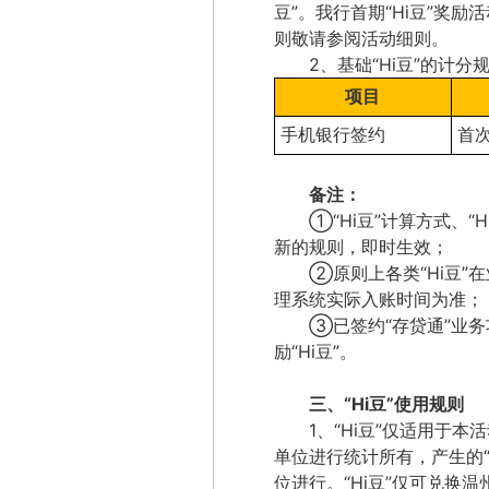
豆”。
我行首期
“
Hi
豆”
奖励活
则敬请参阅活动细则。
2
、
基础
“
Hi
豆”的计分
项目
手机银行签约
首
备注：
①
“
Hi
豆”
计算方式、
“
H
新的规则，即时生效；
②原则上各类
“
Hi
豆”
在
理系统实际入账时间为准；
③已签约“存贷通”业
励
“
Hi
豆”
。
三、
“
Hi
豆”
使用规则
1
、
“
Hi
豆”
仅适用于本活
单位进行统计所有，产生的
位进行。
“
Hi
豆”
仅可兑换温