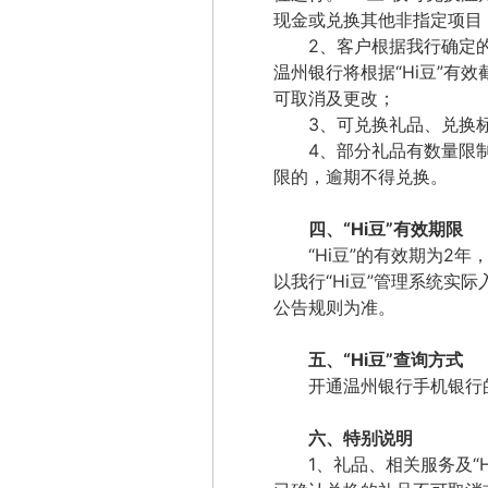
现金或兑换其他非指定项目
2
、客户根据我行确定
温州银行将根据
“
Hi
豆”
有效
可取消及更改；
3
、可兑换礼品、兑换
4
、部分礼品有数量限
限的，逾期不得兑换。
四、
“
Hi
豆”
有效期限
“
Hi
豆”
的有效期为2年
以我行
“
Hi
豆”
管理系统实际
公告规则为准。
五、
“
Hi
豆”
查询方式
开通温州银行手机银行
六、特别说明
1
、礼品、相关服务及
“
H