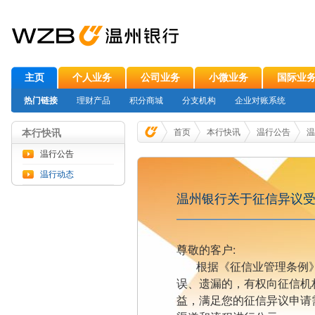
主页
个人业务
公司业务
小微业务
国际业
热门链接
理财产品
积分商城
分支机构
企业对账系统
本行快讯
首页
本行快讯
温行公告
温
温行公告
温行动态
温州银行关于征信异议
尊敬的客户
:
根据《征信业管理条例
误、遗漏的，有权向征信机
益，满足您的征信异议申请