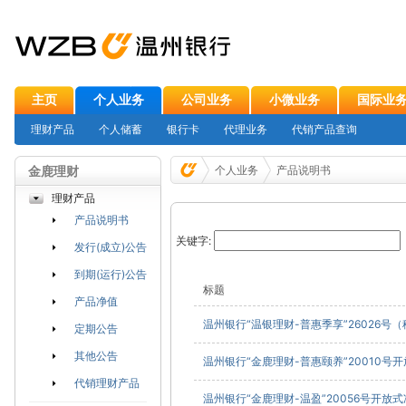
主页
个人业务
公司业务
小微业务
国际业
理财产品
个人储蓄
银行卡
代理业务
代销产品查询
金鹿理财
个人业务
产品说明书
理财产品
产品说明书
关键字:
发行(成立)公告
到期(运行)公告
标题
产品净值
温州银行“温银理财-普惠季享”26026号（
定期公告
其他公告
温州银行“金鹿理财-普惠颐养”20010号开
代销理财产品
温州银行“金鹿理财-温盈”20056号开放式