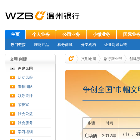
主页
个人业务
公司业务
小微业务
国际业
热门链接
理财产品
积分商城
分支机构
企业对账系统
文明创建
文明创建
总行营业部
创建
创建氛围
活动风采
巾帼团队
争创全国“巾帼文
领导关怀
荣誉室
社会公益
社会服务
步骤
时间
学习培训
1
（
）、
2012
启动阶
年