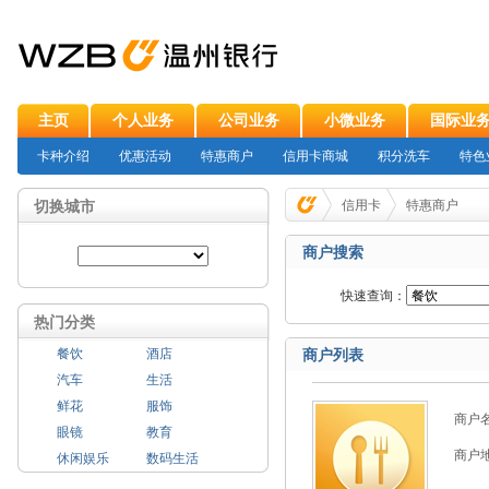
主页
个人业务
公司业务
小微业务
国际业
卡种介绍
优惠活动
特惠商户
信用卡商城
积分洗车
特色
切换城市
信用卡
特惠商户
商户搜索
快速查询：
热门分类
餐饮
酒店
商户列表
汽车
生活
鲜花
服饰
商户
眼镜
教育
商户
休闲娱乐
数码生活