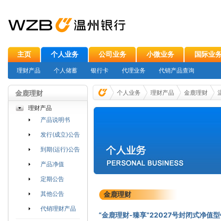
主页
个人业务
公司业务
小微业务
国际业
理财产品
个人储蓄
银行卡
代理业务
代销产品查询
金鹿理财
个人业务
理财产品
金鹿理财
理财产品
产品说明书
发行(成立)公告
到期(运行)公告
产品净值
定期公告
其他公告
金鹿理财
代销理财产品
“金鹿理财-臻享”22027号封闭式净