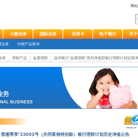
网站
小微业务
国际业务
信用卡
电子银行
关于
理业务
代销产品查询
业务
理财产品
金鹿理财
温州银行“金鹿理财”系列净值型银行理财计划近期
-普惠季享”23002号（共同富裕特别款）银行理财计划历史净值公告