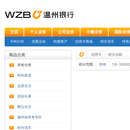
主页
个人业务
公司业务
小微业务
国际业
卡种介绍
优惠活动
特惠商户
信用卡商城
积分洗车
特色
商品分类
信用卡
积分乐园
积分范围：
所有
1分-3000
所有分类
时尚家居
品质生活
缤纷礼券
数位生活
施华洛世奇专区
积分洗车