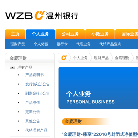
主页
个人业务
公司业务
小微业务
国际业
理财产品
个人储蓄
银行卡
代理业务
代销产品查询
金鹿理财
个人业务
理财产品
金鹿理财
理财产品
产品说明书
发行(成立)公告
到期(运行)公告
产品净值
定期公告
其他公告
金鹿理财
代销理财产品
“金鹿理财-臻享”22016号封闭式净