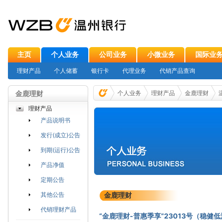
主页
个人业务
公司业务
小微业务
国际业
理财产品
个人储蓄
银行卡
代理业务
代销产品查询
金鹿理财
个人业务
理财产品
金鹿理财
理财产品
产品说明书
发行(成立)公告
到期(运行)公告
产品净值
定期公告
其他公告
金鹿理财
代销理财产品
“金鹿理财-普惠季享”23013号（稳